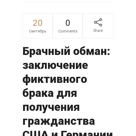
20
0
Share
Сентябрь
Comments
Брачный обман:
заключение
фиктивного
брака для
получения
гражданства
США и Германии