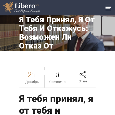
Я Тебя Принял, Я От
Тебя И Откажусь:
Возможен Ли
Отказ От
Усыновленного
Ребенка И Как Его
Оформить?
21
0
Share
Декабрь
Comments
Я тебя принял, я
от тебя и